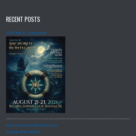
n
RECENT POSTS
SSACNA XL Convention
Area Service is held on the last
Sunday of the Month